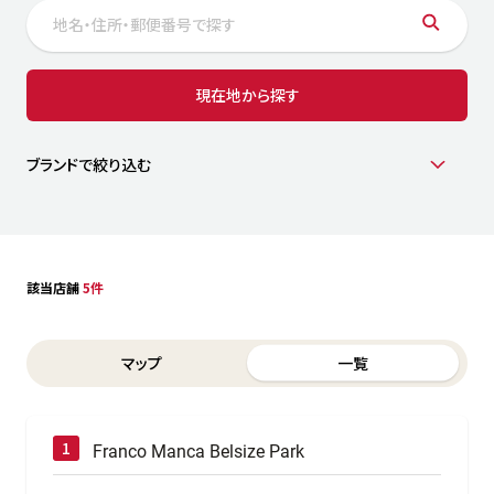
サステナビリティ
人
労
サプ
ブランド
店舗検索
現在地から探す
社
店舗一覧
採用情報
よくある質問・お問い合わせ
ブランドで絞り込む
日本語
English
简体中文
該当店舗
5件
Switch between List and Map view for search results
マップ
一覧
Franco Manca Belsize Park