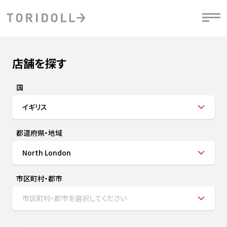
Skip to content
Return to Nav
店舗を探す
Submit a search.
PRニュース
中長期経営計画
ライブラリ
IRニュース
決
地
方針
ファイナンス戦略
トリドールのサステナビリティ
有
国
気
デジタルトランス
粟田社長が語る
財
イギリス
資
会社情報
フォーメーション戦略
トリドールのサステナビリティ
決
エ
粟田社長が語るトリドールDX
都道府県・地域
ステークホルダーとの
月
自
経営理念
コミュニケーション
DXビジョン2028
チ
North London
人
トリドールのDX ～これまでとこれから～
連
ニュース
商品
市区町村・都市
人
市区町村・都市を選択してください
株主・投資家情報
ダ
働