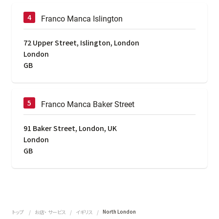
Franco Manca Islington
72 Upper Street, Islington, London
London
GB
Franco Manca Baker Street
91 Baker Street, London, UK
London
GB
North London
トップ
お店・ サービス
イギリス