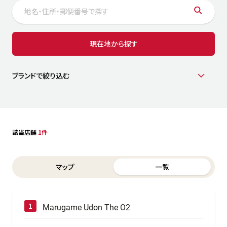
サステナビリティ
人
労
サプ
ブランド
店舗検索
現在地から探す
社
店舗一覧
採用情報
よくある質問・お問い合わせ
ブランドで絞り込む
日本語
English
简体中文
該当店舗
1件
Switch between List and Map view for search results
マップ
一覧
Marugame Udon The O2