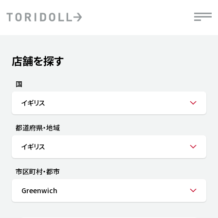
Skip to content
Return to Nav
店舗を探す
Submit a search.
PRニュース
中長期経営計画
ライブラリ
IRニュース
決
地
方針
ファイナンス戦略
トリドールのサステナビリティ
有
国
気
デジタルトランス
粟田社長が語る
財
イギリス
資
会社情報
フォーメーション戦略
トリドールのサステナビリティ
決
エ
粟田社長が語るトリドールDX
都道府県・地域
ステークホルダーとの
月
自
経営理念
コミュニケーション
DXビジョン2028
チ
イギリス
人
トリドールのDX ～これまでとこれから～
連
ニュース
商品
市区町村・都市
人
Greenwich
株主・投資家情報
ダ
働