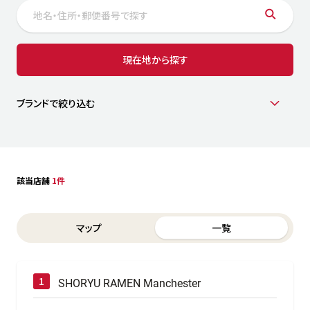
サステナビリティ
人
労
サプ
ブランド
店舗検索
現在地から探す
社
店舗一覧
採用情報
よくある質問・お問い合わせ
ブランドで絞り込む
日本語
English
简体中文
該当店舗
1件
Switch between List and Map view for search results
マップ
一覧
SHORYU RAMEN Manchester