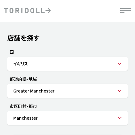
Skip to content
Return to Nav
店舗を探す
Submit a search.
PRニュース
中長期経営計画
ライブラリ
IRニュース
決
地
方針
ファイナンス戦略
トリドールのサステナビリティ
有
国
気
デジタルトランス
粟田社長が語る
財
イギリス
資
会社情報
フォーメーション戦略
トリドールのサステナビリティ
決
エ
粟田社長が語るトリドールDX
都道府県・地域
ステークホルダーとの
月
自
経営理念
コミュニケーション
DXビジョン2028
チ
Greater Manchester
人
トリドールのDX ～これまでとこれから～
連
ニュース
商品
市区町村・都市
人
Manchester
株主・投資家情報
ダ
働