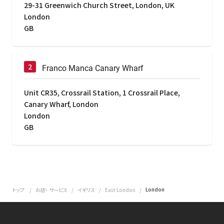
29-31 Greenwich Church Street, London, UK
London
GB
Franco Manca Canary Wharf
Unit CR35, Crossrail Station, 1 Crossrail Place,
Canary Wharf, London
London
GB
London
トップ
お店・ サービス
イギリス
East London