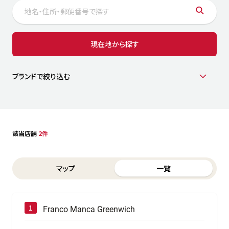
サステナビリティ
人
労
サプ
ブランド
店舗検索
現在地から探す
社
店舗一覧
採用情報
よくある質問・お問い合わせ
ブランドで絞り込む
日本語
English
简体中文
該当店舗
2件
Switch between List and Map view for search results
マップ
一覧
Franco Manca Greenwich