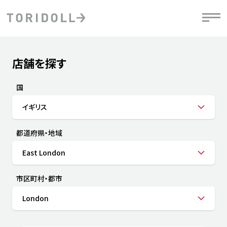
Skip to content
Return to Nav
店舗を探す
Submit a search.
PRニュース
中長期経営計画
ライブラリ
IRニュース
決
地
方針
ファイナンス戦略
トリドールのサステナビリティ
有
国
気
デジタルトランス
粟田社長が語る
財
イギリス
資
会社情報
フォーメーション戦略
トリドールのサステナビリティ
決
エ
粟田社長が語るトリドールDX
都道府県・地域
ステークホルダーとの
月
自
経営理念
コミュニケーション
DXビジョン2028
チ
East London
人
トリドールのDX ～これまでとこれから～
連
ニュース
商品
市区町村・都市
人
London
株主・投資家情報
ダ
働