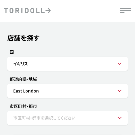
Skip to content
Return to Nav
店舗を探す
Submit a search.
PRニュース
中長期経営計画
ライブラリ
IRニュース
決
地
方針
ファイナンス戦略
トリドールのサステナビリティ
有
国
気
デジタルトランス
粟田社長が語る
財
イギリス
資
会社情報
フォーメーション戦略
トリドールのサステナビリティ
決
エ
粟田社長が語るトリドールDX
都道府県・地域
ステークホルダーとの
月
自
経営理念
コミュニケーション
DXビジョン2028
チ
East London
人
トリドールのDX ～これまでとこれから～
連
ニュース
商品
市区町村・都市
人
市区町村・都市を選択してください
株主・投資家情報
ダ
働