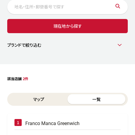
サステナビリティ
人
労
サプ
ブランド
店舗検索
現在地から探す
社
店舗一覧
採用情報
よくある質問・お問い合わせ
ブランドで絞り込む
日本語
English
简体中文
該当店舗
2件
Switch between List and Map view for search results
マップ
一覧
Franco Manca Greenwich