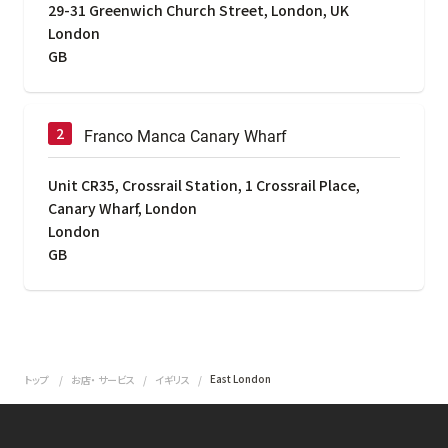
29-31 Greenwich Church Street, London, UK
London
GB
Franco Manca Canary Wharf
Unit CR35, Crossrail Station, 1 Crossrail Place,
Canary Wharf, London
London
GB
East London
トップ
お店・ サービス
イギリス