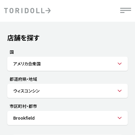
Skip to content
Return to Nav
店舗を探す
Submit a search.
PRニュース
中長期経営計画
ライブラリ
IRニュース
決
地
方針
ファイナンス戦略
トリドールのサステナビリティ
有
国
気
デジタルトランス
粟田社長が語る
財
アメリカ合衆国
資
会社情報
フォーメーション戦略
トリドールのサステナビリティ
決
エ
粟田社長が語るトリドールDX
都道府県・地域
ステークホルダーとの
月
自
経営理念
コミュニケーション
DXビジョン2028
チ
ウィスコンシン
人
トリドールのDX ～これまでとこれから～
連
ニュース
商品
市区町村・都市
人
Brookfield
株主・投資家情報
ダ
働