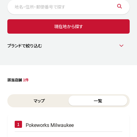
サステナビリティ
人
労
サプ
ブランド
店舗検索
現在地から探す
社
店舗一覧
採用情報
よくある質問・お問い合わせ
ブランドで絞り込む
日本語
English
简体中文
該当店舗
1件
Switch between List and Map view for search results
マップ
一覧
Pokeworks Milwaukee