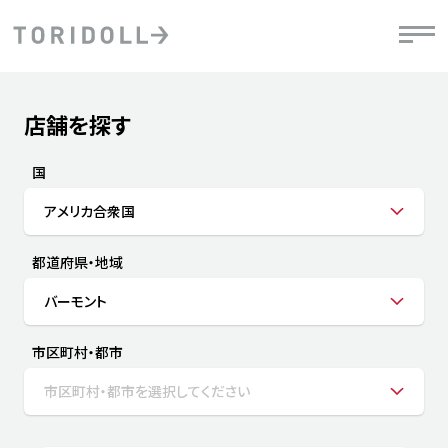
Skip to content
Return to Nav
店舗を探す
Submit a search.
PRニュース
中長期経営計画
ライブラリ
IRニュース
決
地
方針
ファイナンス戦略
トリドールのサステナビリティ
有
国
気
デジタルトランス
粟田社長が語る
財
アメリカ合衆国
資
会社情報
フォーメーション戦略
トリドールのサステナビリティ
決
エ
粟田社長が語るトリドールDX
都道府県・地域
ステークホルダーとの
月
自
経営理念
コミュニケーション
DXビジョン2028
チ
バーモント
人
トリドールのDX ～これまでとこれから～
連
ニュース
商品
市区町村・都市
人
市区町村・都市を選択してください
株主・投資家情報
ダ
働