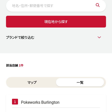
サステナビリティ
人
労
サプ
ブランド
店舗検索
現在地から探す
社
店舗一覧
採用情報
よくある質問・お問い合わせ
ブランドで絞り込む
日本語
English
简体中文
該当店舗
1件
Switch between List and Map view for search results
マップ
一覧
Pokeworks Burlington