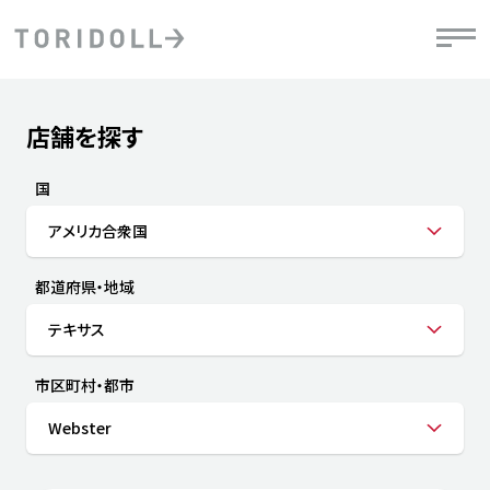
Skip to content
Return to Nav
店舗を探す
Submit a search.
PRニュース
中長期経営計画
ライブラリ
IRニュース
決
地
方針
ファイナンス戦略
トリドールのサステナビリティ
有
国
気
デジタルトランス
粟田社長が語る
財
アメリカ合衆国
資
会社情報
フォーメーション戦略
トリドールのサステナビリティ
決
エ
粟田社長が語るトリドールDX
都道府県・地域
ステークホルダーとの
月
自
経営理念
コミュニケーション
DXビジョン2028
チ
テキサス
人
トリドールのDX ～これまでとこれから～
連
ニュース
商品
市区町村・都市
人
Webster
株主・投資家情報
ダ
働