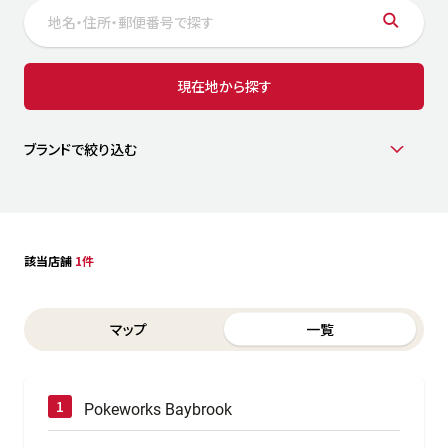
サステナビリティ
人
労
サプ
ブランド
店舗検索
現在地から探す
社
店舗一覧
採用情報
よくある質問・お問い合わせ
ブランドで絞り込む
日本語
English
简体中文
該当店舗
1件
Switch between List and Map view for search results
マップ
一覧
Pokeworks Baybrook