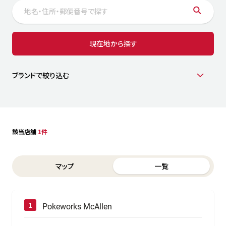
サステナビリティ
人
労
サプ
ブランド
店舗検索
現在地から探す
社
店舗一覧
採用情報
よくある質問・お問い合わせ
ブランドで絞り込む
日本語
English
简体中文
該当店舗
1件
Switch between List and Map view for search results
マップ
一覧
Pokeworks McAllen