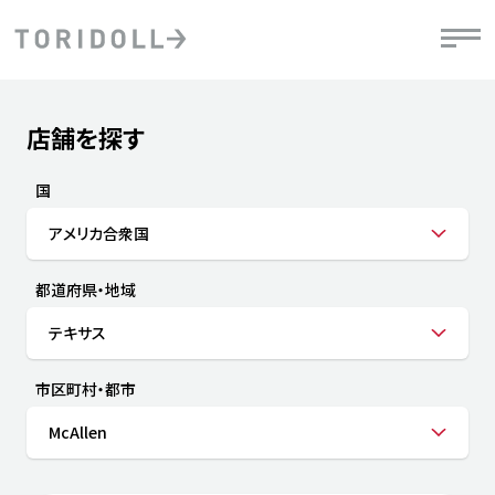
Skip to content
Return to Nav
店舗を探す
Submit a search.
PRニュース
中長期経営計画
ライブラリ
IRニュース
決
地
方針
ファイナンス戦略
トリドールのサステナビリティ
有
国
気
デジタルトランス
粟田社長が語る
財
アメリカ合衆国
資
会社情報
フォーメーション戦略
トリドールのサステナビリティ
決
エ
粟田社長が語るトリドールDX
都道府県・地域
ステークホルダーとの
月
自
経営理念
コミュニケーション
DXビジョン2028
チ
テキサス
人
トリドールのDX ～これまでとこれから～
連
ニュース
商品
市区町村・都市
人
McAllen
株主・投資家情報
ダ
働