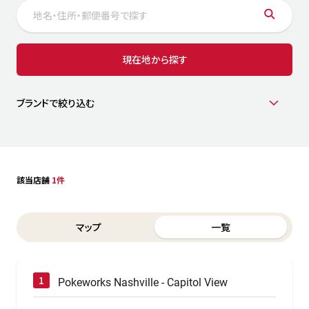
サステナビリティ
人
労
サプ
ブランド
店舗検索
現在地から探す
社
店舗一覧
採用情報
よくある質問・お問い合わせ
ブランドで絞り込む
日本語
English
简体中文
該当店舗
1件
Switch between List and Map view for search results
マップ
一覧
Pokeworks Nashville - Capitol View