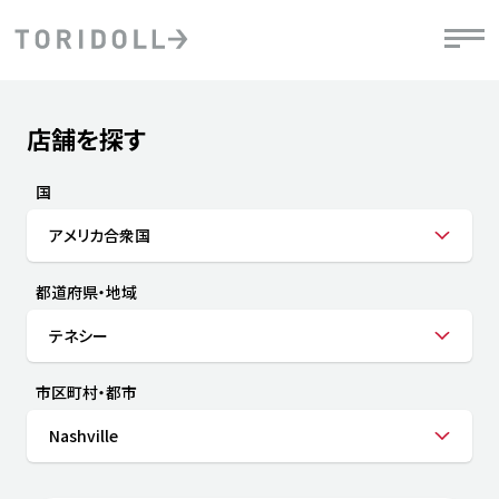
Skip to content
Return to Nav
店舗を探す
Submit a search.
PRニュース
中長期経営計画
ライブラリ
IRニュース
決
地
方針
ファイナンス戦略
トリドールのサステナビリティ
有
国
気
デジタルトランス
粟田社長が語る
財
アメリカ合衆国
資
会社情報
フォーメーション戦略
トリドールのサステナビリティ
決
エ
粟田社長が語るトリドールDX
都道府県・地域
ステークホルダーとの
月
自
経営理念
コミュニケーション
DXビジョン2028
チ
テネシー
人
トリドールのDX ～これまでとこれから～
連
ニュース
商品
市区町村・都市
人
Nashville
株主・投資家情報
ダ
働