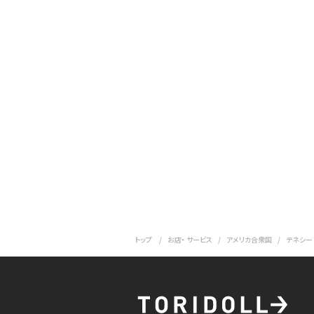
トップ
お店・ サービス
アメリカ合衆国
テネシー