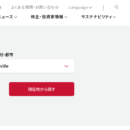
集
よくある質問・お問い合わせ
Language
ニュース
株主・投資家情報
サステナビリティ
日本語
English
簡体中文
情報
ある経営基盤の構築
DXニュース
務手続きについて
レート・ガバナンス
村・都市
会
ライアンス
ville
ストカバレッジ
マネジメント
扱規則
情報
告
ィナビリティデータ
現在地から探す
待について
スタンダード対照表
項
調査用インデックス
レンダー
評価
通信