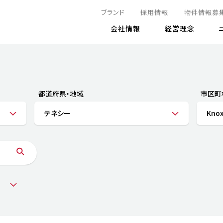
ブランド
採用情報
物件情報募
会社情報
経営理念
IRニュース
決算情報
地球とともに
サステナビリティニュース
株式
責任
方針・マネジメント体制
株式事
コーポ
リティ
有価証券報告書
都道府県・地域
市区町
気候変動への対応
株主総
コンプ
財務情報
テネシー
Knox
資源循環に向けて
アナリ
リスク
リティ
決算レビュー
エネルギー使用量の削減
株式取
リスク
DX
月次売上高レポート
自然との共生
電子公
サステ
チャートジェネレータ
株主優
人と社会とともに
GRI
でとこれから～
連結財務諸表
免責事
商品・サービス
ESG
IRカ
人材の育成
外部
ダイバーシティの推進
株主