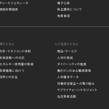
チャートジェネレータ
電子公告
連結財務諸表
株主優待について
免責事項
球とともに
人と社会とともに
方針・マネジメント体制
商品・サービス
気候変動への対応
人材の育成
エネルギー使用量の削減
ダイバーシティの推進
資源循環に向けて
働きがいのある職場環境
自然との共生
人材基本データ
労働安全衛生への取り組み
サプライチェーンマネジメント
社会貢献活動