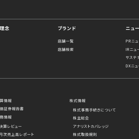
理念
ブランド
ニュ
店舗一覧
PRニ
店舗検索
IRニュ
サステ
DXニュ
算情報
株式情報
価証券報告書
株式事務手続きについて
務情報
株主総会
決算レビュー
アナリストカバレッジ
月次売上高レポート
株式取扱規則