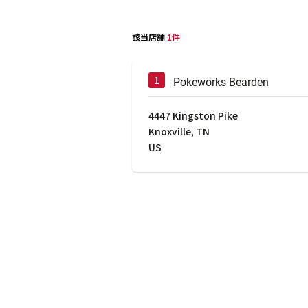
該当店舗
1件
Pokeworks Bearden
4447 Kingston Pike
Knoxville
,
TN
US