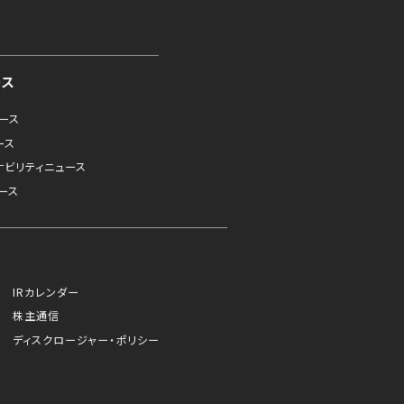
ース
ュース
ース
ナビリティニュース
ース
IRカレンダー
株主通信
ディスクロージャー・ポリシー