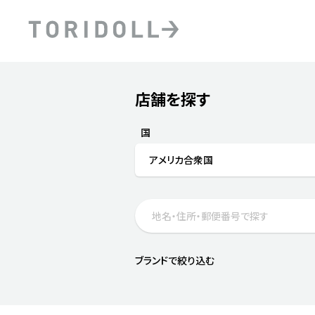
Skip to content
Return to Nav
店舗を探す
Submit a search.
PRニュース
中長期経営計画
ライブラリ
ファイナンス戦略
トリドールのサステナビ
国
デジタルトランス
粟田社長が語る
アメリカ合衆国
フォーメーション戦略
トリドールのサステナビ
粟田社長が語るトリドール
ステークホルダーとの
コミュニケーション
DXビジョン2028
トリドールのDX ～これま
ブランドで絞り込む