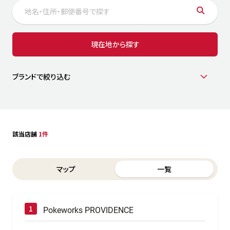
サステナビリティ
人
労
サプ
ブランド
店舗検索
現在地から探す
社
店舗一覧
採用情報
よくある質問・お問い合わせ
ブランドで絞り込む
日本語
English
简体中文
該当店舗
1件
Switch between List and Map view for search results
マップ
一覧
Pokeworks PROVIDENCE