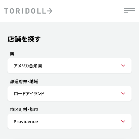
Skip to content
Return to Nav
店舗を探す
Submit a search.
PRニュース
中長期経営計画
ライブラリ
IRニュース
決
地
方針
ファイナンス戦略
トリドールのサステナビリティ
有
国
気
デジタルトランス
粟田社長が語る
財
アメリカ合衆国
資
会社情報
フォーメーション戦略
トリドールのサステナビリティ
決
エ
粟田社長が語るトリドールDX
都道府県・地域
ステークホルダーとの
月
自
経営理念
コミュニケーション
DXビジョン2028
チ
ロードアイランド
人
トリドールのDX ～これまでとこれから～
連
ニュース
商品
市区町村・都市
人
Providence
株主・投資家情報
ダ
働