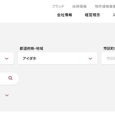
ブランド
採用情報
物件情報募
会社情報
経営理念
IRニュース
決算情報
地球とともに
サステナビリティニュース
株式
責任
方針・マネジメント体制
株式事
コーポ
リティ
有価証券報告書
都道府県・地域
市区町
気候変動への対応
株主総
コンプ
財務情報
アイダホ
市区
資源循環に向けて
アナリ
リスク
リティ
決算レビュー
エネルギー使用量の削減
株式取
リスク
DX
月次売上高レポート
自然との共生
電子公
サステ
チャートジェネレータ
株主優
人と社会とともに
GRI
でとこれから～
連結財務諸表
免責事
商品・サービス
ESG
IRカ
人材の育成
外部
ダイバーシティの推進
株主