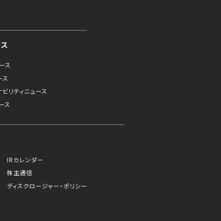
ース
ュース
ース
ナビリティニュース
ース
IRカレンダー
株主通信
ディスクロージャー・ポリシー