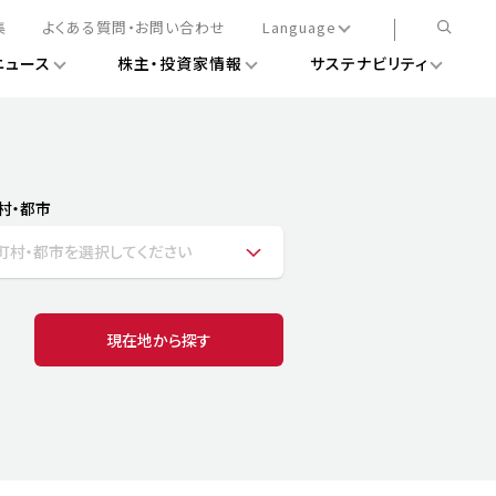
集
よくある質問・お問い合わせ
Language
ニュース
株主・投資家情報
サステナビリティ
日本語
English
簡体中文
情報
ある経営基盤の構築
DXニュース
務手続きについて
レート・ガバナンス
村・都市
会
ライアンス
町村・都市を選択してください
ストカバレッジ
マネジメント
扱規則
情報
告
ィナビリティデータ
現在地から探す
待について
スタンダード対照表
項
調査用インデックス
レンダー
評価
通信