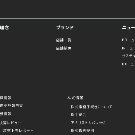
理念
ブランド
ニュ
店舗一覧
PRニ
店舗検索
IRニュ
サステ
DXニュ
算情報
株式情報
価証券報告書
株式事務手続きについて
務情報
株主総会
決算レビュー
アナリストカバレッジ
月次売上高レポート
株式取扱規則