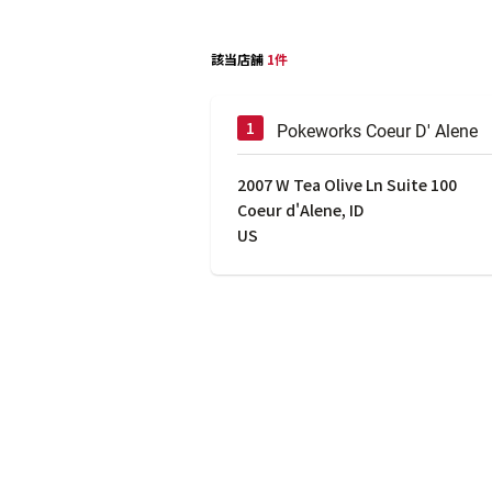
該当店舗
1件
Pokeworks Coeur D' Alene
2007 W Tea Olive Ln Suite 100
Coeur d'Alene
,
ID
US