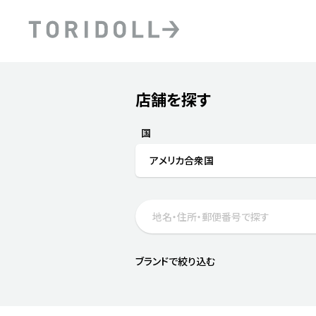
Skip to content
Return to Nav
店舗を探す
Submit a search.
PRニュース
中長期経営計画
ライブラリ
ファイナンス戦略
トリドールのサステナビ
国
デジタルトランス
粟田社長が語る
アメリカ合衆国
フォーメーション戦略
トリドールのサステナビ
粟田社長が語るトリドール
ステークホルダーとの
コミュニケーション
DXビジョン2028
トリドールのDX ～これま
ブランドで絞り込む