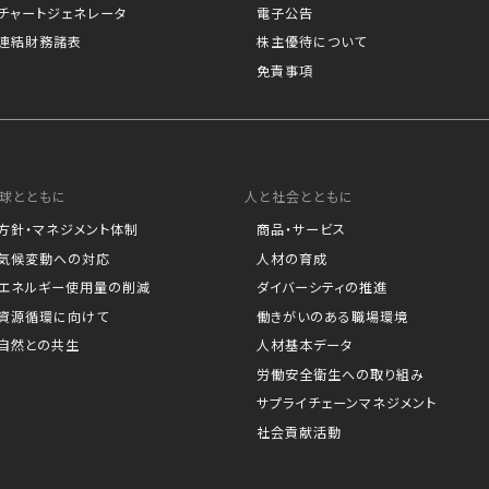
チャートジェネレータ
電子公告
連結財務諸表
株主優待について
免責事項
球とともに
人と社会とともに
方針・マネジメント体制
商品・サービス
気候変動への対応
人材の育成
エネルギー使用量の削減
ダイバーシティの推進
資源循環に向けて
働きがいのある職場環境
自然との共生
人材基本データ
労働安全衛生への取り組み
サプライチェーンマネジメント
社会貢献活動