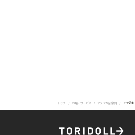
アイダホ
トップ
お店・ サービス
アメリカ合衆国