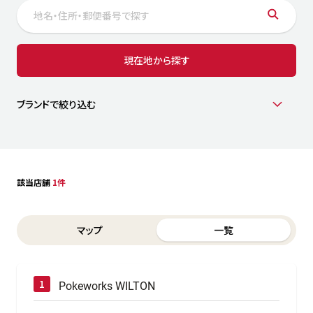
サステナビリティ
人
労
サプ
ブランド
店舗検索
現在地から探す
社
店舗一覧
採用情報
よくある質問・お問い合わせ
ブランドで絞り込む
日本語
English
简体中文
該当店舗
1件
Switch between List and Map view for search results
マップ
一覧
Pokeworks WILTON