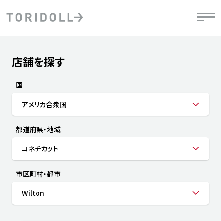
Skip to content
Return to Nav
店舗を探す
Submit a search.
PRニュース
中長期経営計画
ライブラリ
IRニュース
決
地
方針
ファイナンス戦略
トリドールのサステナビリティ
有
国
気
デジタルトランス
粟田社長が語る
財
アメリカ合衆国
資
会社情報
フォーメーション戦略
トリドールのサステナビリティ
決
エ
粟田社長が語るトリドールDX
都道府県・地域
ステークホルダーとの
月
自
経営理念
コミュニケーション
DXビジョン2028
チ
コネチカット
人
トリドールのDX ～これまでとこれから～
連
ニュース
商品
市区町村・都市
人
Wilton
株主・投資家情報
ダ
働