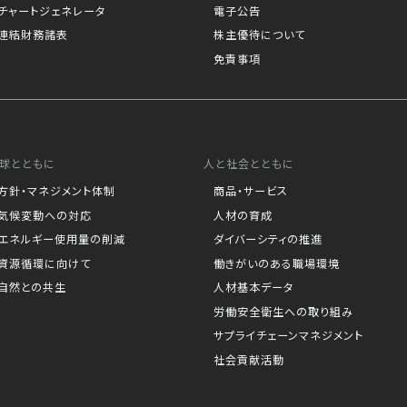
チャートジェネレータ
電子公告
連結財務諸表
株主優待について
免責事項
球とともに
人と社会とともに
方針・マネジメント体制
商品・サービス
気候変動への対応
人材の育成
エネルギー使用量の削減
ダイバーシティの推進
資源循環に向けて
働きがいのある職場環境
自然との共生
人材基本データ
労働安全衛生への取り組み
サプライチェーンマネジメント
社会貢献活動