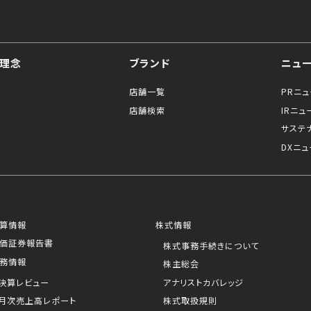
理念
ブランド
ニュ
店舗一覧
PRニ
店舗検索
IRニュ
サステ
DXニュ
算情報
株式情報
価証券報告書
株式事務手続きについて
務情報
株主総会
決算レビュー
アナリストカバレッジ
月次売上高レポート
株式取扱規則