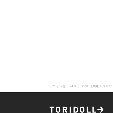
トップ
お店・ サービス
アメリカ合衆国
コネチカ