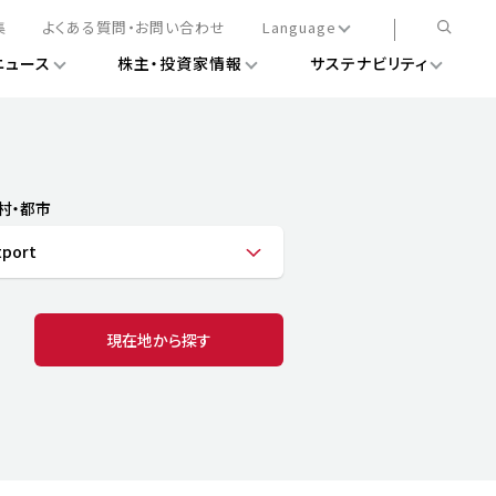
集
よくある質問・お問い合わせ
Language
ニュース
株主・投資家情報
サステナビリティ
日本語
English
簡体中文
情報
ある経営基盤の構築
DXニュース
務手続きについて
レート・ガバナンス
村・都市
会
ライアンス
port
ストカバレッジ
マネジメント
扱規則
情報
告
ィナビリティデータ
現在地から探す
待について
スタンダード対照表
項
調査用インデックス
レンダー
評価
通信