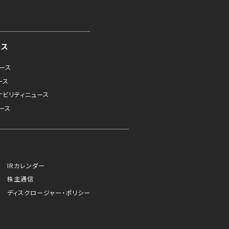
ース
ュース
ース
ナビリティニュース
ース
IRカレンダー
株主通信
ディスクロージャー・ポリシー