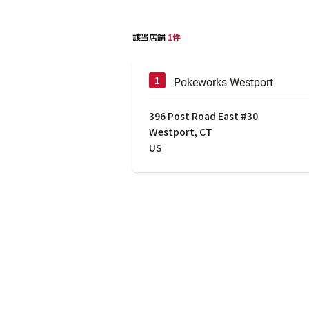
該当店舗
1件
Pokeworks Westport
396 Post Road East #30
Westport
,
CT
US