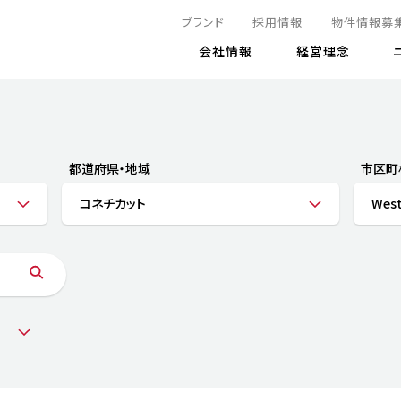
ブランド
採用情報
物件情報募
会社情報
経営理念
IRニュース
決算情報
地球とともに
サステナビリティニュース
株式
責任
方針・マネジメント体制
株式事
コーポ
リティ
有価証券報告書
都道府県・地域
市区町
気候変動への対応
株主総
コンプ
財務情報
コネチカット
West
資源循環に向けて
アナリ
リスク
リティ
決算レビュー
エネルギー使用量の削減
株式取
リスク
DX
月次売上高レポート
自然との共生
電子公
サステ
チャートジェネレータ
株主優
人と社会とともに
GRI
でとこれから～
連結財務諸表
免責事
商品・サービス
ESG
IRカ
人材の育成
外部
ダイバーシティの推進
株主