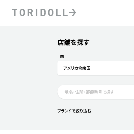
Skip to content
Return to Nav
店舗を探す
Submit a search.
PRニュース
中長期経営計画
ライブラリ
ファイナンス戦略
トリドールのサステナビ
国
デジタルトランス
粟田社長が語る
アメリカ合衆国
フォーメーション戦略
トリドールのサステナビ
粟田社長が語るトリドール
ステークホルダーとの
コミュニケーション
DXビジョン2028
トリドールのDX ～これま
ブランドで絞り込む