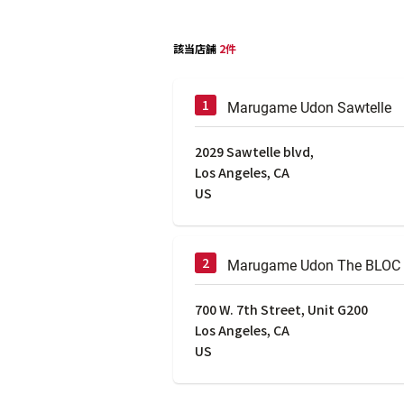
該当店舗
2件
Marugame Udon Sawtelle
2029 Sawtelle blvd,
Los Angeles
,
CA
US
Marugame Udon The BLOC
700 W. 7th Street, Unit G200
Los Angeles
,
CA
US