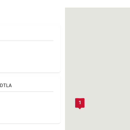
働きがいのある職場環境
ディス
人材基本データ
労働安全衛生への取り組み
サプライチェーンマネジメント
社会貢献活動
 DTLA
0