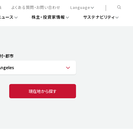
集
よくある質問・お問い合わせ
Language
ニュース
株主・投資家情報
サステナビリティ
日本語
English
簡体中文
情報
ある経営基盤の構築
DXニュース
務手続きについて
レート・ガバナンス
村・都市
会
ライアンス
Angeles
ストカバレッジ
マネジメント
扱規則
情報
告
ィナビリティデータ
現在地から探す
待について
スタンダード対照表
項
調査用インデックス
レンダー
評価
通信