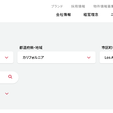
ブランド
採用情報
物件情報募
会社情報
経営理念
IRニュース
決算情報
地球とともに
サステナビリティニュース
株式
責任
方針・マネジメント体制
株式事
コーポ
リティ
有価証券報告書
都道府県・地域
市区町
気候変動への対応
株主総
コンプ
財務情報
カリフォルニア
Los 
資源循環に向けて
アナリ
リスク
リティ
決算レビュー
エネルギー使用量の削減
株式取
リスク
DX
月次売上高レポート
自然との共生
電子公
サステ
チャートジェネレータ
株主優
人と社会とともに
GRI
でとこれから～
連結財務諸表
免責事
商品・サービス
ESG
IRカ
人材の育成
外部
ダイバーシティの推進
株主