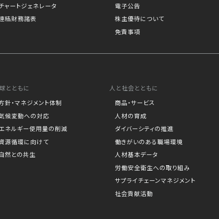
チャートジェネレータ
電子公告
連結財務諸表
株主優待について
免責事項
球とともに
人と社会とともに
方針・マネジメント体制
商品・サービス
気候変動への対応
人材の育成
エネルギー使用量の削減
ダイバーシティの推進
資源循環に向けて
働きがいのある職場環境
自然との共生
人材基本データ
労働安全衛生への取り組み
サプライチェーンマネジメント
社会貢献活動