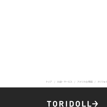
トップ
お店・ サービス
アメリカ合衆国
カリフォ