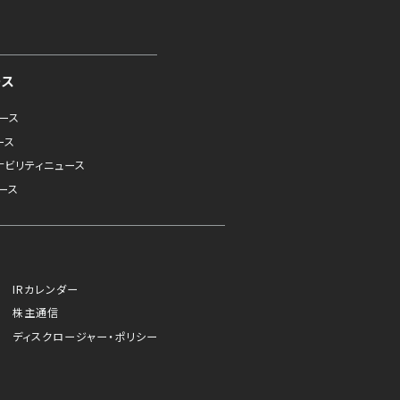
ース
ュース
ース
ナビリティニュース
ース
IRカレンダー
株主通信
ディスクロージャー・ポリシー