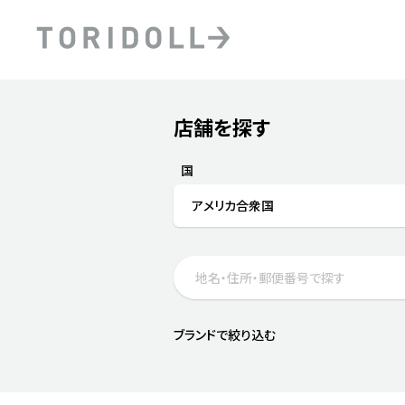
Skip to content
Return to Nav
店舗を探す
Submit a search.
PRニュース
中長期経営計画
ライブラリ
ファイナンス戦略
トリドールのサステナビ
国
デジタルトランス
粟田社長が語る
アメリカ合衆国
フォーメーション戦略
トリドールのサステナビ
粟田社長が語るトリドール
ステークホルダーとの
コミュニケーション
DXビジョン2028
トリドールのDX ～これま
ブランドで絞り込む