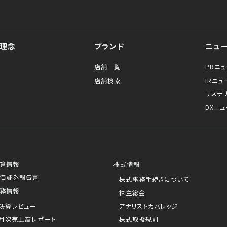
理念
ブランド
ニュ
店舗一覧
PRニ
店舗検索
IRニュ
サステ
DXニュ
算情報
株式情報
価証券報告書
株式事務手続きについて
務情報
株主総会
決算レビュー
アナリストカバレッジ
月次売上高レポート
株式取扱規則